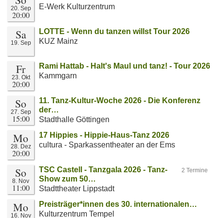
E-Werk Kulturzentrum
20. Sep
20:00
Sa
LOTTE - Wenn du tanzen willst Tour 2026
KUZ Mainz
19. Sep
Fr
Rami Hattab - Halt's Maul und tanz! - Tour 2026
Kammgarn
23. Okt
20:00
So
11. Tanz-Kultur-Woche 2026 - Die Konferenz
der…
27. Sep
15:00
Stadthalle Göttingen
Mo
17 Hippies - Hippie-Haus-Tanz 2026
cultura - Sparkassentheater an der Ems
28. Dez
20:00
So
TSC Castell - Tanzgala 2026 - Tanz-
2 Termine
Show zum 50…
8. Nov
11:00
Stadttheater Lippstadt
Mo
Preisträger*innen des 30. internationalen…
Kulturzentrum Tempel
16. Nov