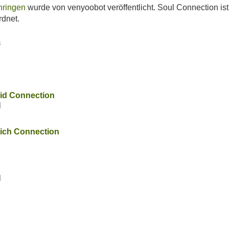
hringen
wurde von venyoobot veröffentlicht. Soul Connection is
dnet.
n
id Connection
l
ich Connection
l