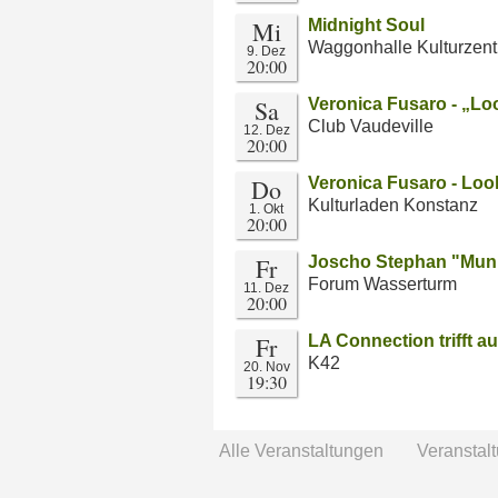
Mi
Midnight Soul
Waggonhalle Kulturzen
9. Dez
20:00
Sa
Veronica Fusaro - „L
Club Vaudeville
12. Dez
20:00
Do
Veronica Fusaro - Loo
Kulturladen Konstanz
1. Okt
20:00
Fr
Joscho Stephan "Muni
Forum Wasserturm
11. Dez
20:00
Fr
LA Connection trifft au
K42
20. Nov
19:30
Alle Veranstaltungen
Veranstal