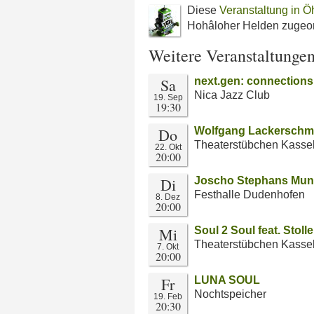
Diese
Veranstaltung in Ö
Hohâloher Helden zugeor
Weitere Veranstaltunge
Sa
next.gen: connections
Nica Jazz Club
19. Sep
19:30
Do
Wolfgang Lackerschm
Theaterstübchen Kasse
22. Okt
20:00
Di
Joscho Stephans Mun
Festhalle Dudenhofen
8. Dez
20:00
Mi
Soul 2 Soul feat. Stolle
Theaterstübchen Kasse
7. Okt
20:00
Fr
LUNA SOUL
Nochtspeicher
19. Feb
20:30