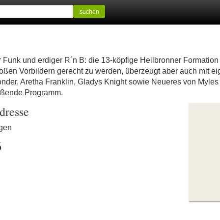
suchen
er Funk und erdiger R´n B: die 13-köpfige Heilbronner Forma
großen Vorbildern gerecht zu werden, überzeugt aber auch mit 
nder, Aretha Franklin, Gladys Knight sowie Neueres von Myle
ißende Programm.
dresse
ngen
6