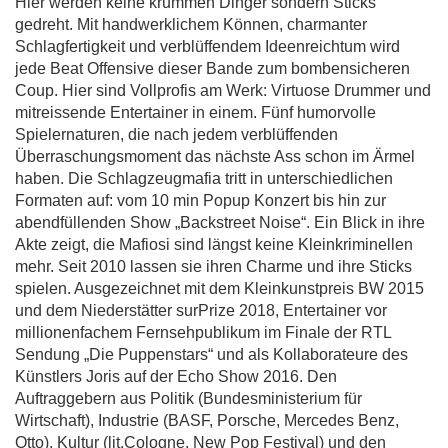
Hier werden keine krummen Dinger sondern Sticks
gedreht. Mit handwerklichem Können, charmanter
Schlagfertigkeit und verblüffendem Ideenreichtum wird
jede Beat Offensive dieser Bande zum bombensicheren
Coup. Hier sind Vollprofis am Werk: Virtuose Drummer und
mitreissende Entertainer in einem. Fünf humorvolle
Spielernaturen, die nach jedem verblüffenden
Überraschungsmoment das nächste Ass schon im Ärmel
haben. Die Schlagzeugmafia tritt in unterschiedlichen
Formaten auf: vom 10 min Popup Konzert bis hin zur
abendfüllenden Show „Backstreet Noise“. Ein Blick in ihre
Akte zeigt, die Mafiosi sind längst keine Kleinkriminellen
mehr. Seit 2010 lassen sie ihren Charme und ihre Sticks
spielen. Ausgezeichnet mit dem Kleinkunstpreis BW 2015
und dem Niederstätter surPrize 2018, Entertainer vor
millionenfachem Fernsehpublikum im Finale der RTL
Sendung „Die Puppenstars“ und als Kollaborateure des
Künstlers Joris auf der Echo Show 2016. Den
Auftraggebern aus Politik (Bundesministerium für
Wirtschaft), Industrie (BASF, Porsche, Mercedes Benz,
Otto), Kultur (lit.Cologne, New Pop Festival) und den