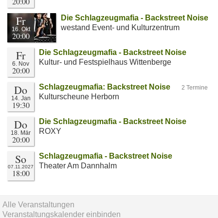
20:00
Fr
Die Schlagzeugmafia - Backstreet Noise
westand Event- und Kulturzentrum
16. Okt
20:00
Fr
Die Schlagzeugmafia - Backstreet Noise
Kultur- und Festspielhaus Wittenberge
6. Nov
20:00
Do
Schlagzeugmafia: Backstreet Noise
2 Termine
Kulturscheune Herborn
14. Jan
19:30
Do
Die Schlagzeugmafia - Backstreet Noise
ROXY
18. Mär
20:00
So
Schlagzeugmafia - Backstreet Noise
Theater Am Dannhalm
07.11.2027
18:00
Alle Veranstaltungen
Veranstaltungskalender einbinden