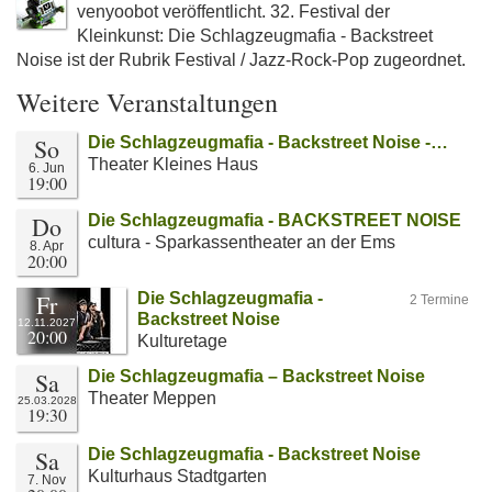
venyoobot veröffentlicht. 32. Festival der
Kleinkunst: Die Schlagzeugmafia - Backstreet
Noise ist der Rubrik Festival / Jazz-Rock-Pop zugeordnet.
Weitere Veranstaltungen
So
Die Schlagzeugmafia - Backstreet Noise -…
Theater Kleines Haus
6. Jun
19:00
Do
Die Schlagzeugmafia - BACKSTREET NOISE
cultura - Sparkassentheater an der Ems
8. Apr
20:00
Fr
Die Schlagzeugmafia -
2 Termine
Backstreet Noise
12.11.2027
20:00
Kulturetage
Sa
Die Schlagzeugmafia – Backstreet Noise
Theater Meppen
25.03.2028
19:30
Sa
Die Schlagzeugmafia - Backstreet Noise
Kulturhaus Stadtgarten
7. Nov