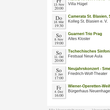
Fr
Villa Hügel
13. Nov
20:00
Do
Camerata St. Blasien, 
Kolleg St. Blasien e. V.
18. Mär
19:30
So
Guarneri Trio Prag
Altes Kloster
8. Nov
19:00
So
Tschechisches Sinfon
Festsaal Neue Aula
11. Okt
20:00
So
Neujahrskonzert - Sm
Friedrich-Wolf-Theater
3. Jan
17:00
Fr
Wiener-Operetten-Wei
Bürgerhaus Neuenhag
4. Dez
16:00