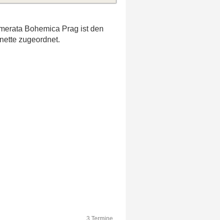
amerata Bohemica Prag ist den
inette zugeordnet.
3 Termine