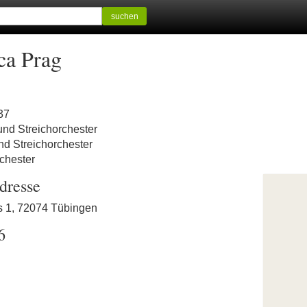
suchen
ca Prag
37
und Streichorchester
nd Streichorchester
rchester
dresse
ss 1, 72074 Tübingen
6