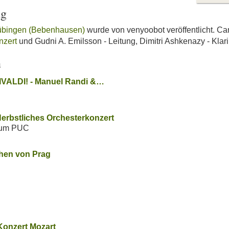
ag
Tübingen (Bebenhausen)
wurde von venyoobot veröffentlicht. C
nzert
und Gudni A. Emilsson - Leitung, Dimitri Ashkenazy - Klar
n
IVALDI! - Manuel Randi &…
Herbstliches Orchesterkonzert
rum PUC
chen von Prag
onzert Mozart