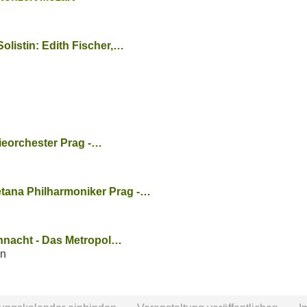
Solistin: Edith Fischer,…
ieorchester Prag -…
etana Philharmoniker Prag -…
hnacht - Das Metropol…
en