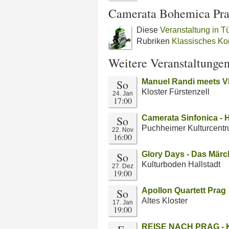
Camerata Bohemica Pr
Diese
Veranstaltung in 
Rubriken
Klassisches Ko
Weitere Veranstaltunge
So
Manuel Randi meets V
Kloster Fürstenzell
24. Jan
17:00
So
Camerata Sinfonica - 
Puchheimer Kulturcent
22. Nov
16:00
So
Glory Days - Das Mär
Kulturboden Hallstadt
27. Dez
19:00
So
Apollon Quartett Prag
Altes Kloster
17. Jan
19:00
REISE NACH PRAG - K