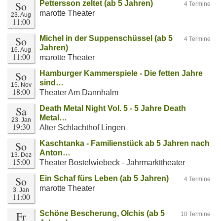
So
Pettersson zeltet (ab 5 Jahren)
4 Termine
marotte Theater
23. Aug
11:00
So
Michel in der Suppenschüssel (ab 5
4 Termine
Jahren)
16. Aug
11:00
marotte Theater
So
Hamburger Kammerspiele - Die fetten Jahre
sind…
15. Nov
18:00
Theater Am Dannhalm
Sa
Death Metal Night Vol. 5 - 5 Jahre Death
Metal…
23. Jan
19:30
Alter Schlachthof Lingen
So
Kaschtanka - Familienstück ab 5 Jahren nach
Anton…
13. Dez
15:00
Theater Bostelwiebeck - Jahrmarkttheater
So
Ein Schaf fürs Leben (ab 5 Jahren)
4 Termine
marotte Theater
3. Jan
11:00
Fr
Schöne Bescherung, Olchis (ab 5
10 Termine