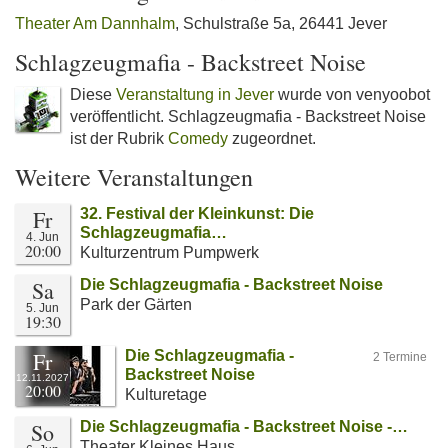
Theater Am Dannhalm
, Schulstraße 5a, 26441 Jever
Schlagzeugmafia - Backstreet Noise
Diese
Veranstaltung in Jever
wurde von venyoobot
veröffentlicht. Schlagzeugmafia - Backstreet Noise
ist der Rubrik
Comedy
zugeordnet.
Weitere Veranstaltungen
Fr
32. Festival der Kleinkunst: Die
Schlagzeugmafia…
4. Jun
20:00
Kulturzentrum Pumpwerk
Sa
Die Schlagzeugmafia - Backstreet Noise
Park der Gärten
5. Jun
19:30
Fr
Die Schlagzeugmafia -
2 Termine
Backstreet Noise
12.11.2027
20:00
Kulturetage
So
Die Schlagzeugmafia - Backstreet Noise -…
Theater Kleines Haus