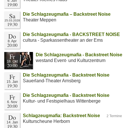
6. Jun
19:00
Sa
Die Schlagzeugmafia – Backstreet Noise
Theater Meppen
25.03.2028
19:30
Do
Die Schlagzeugmafia - BACKSTREET NOISE
cultura - Sparkassentheater an der Ems
8. Apr
20:00
Fr
Die Schlagzeugmafia - Backstreet Noise
westand Event- und Kulturzentrum
16. Okt
20:00
Fr
Die Schlagzeugmafia - Backstreet Noise
Sauerland-Theater Arnsberg
15. Jan
19:30
Fr
Die Schlagzeugmafia - Backstreet Noise
Kultur- und Festspielhaus Wittenberge
6. Nov
20:00
Do
Schlagzeugmafia: Backstreet Noise
2 Termine
Kulturscheune Herborn
14. Jan
19:30