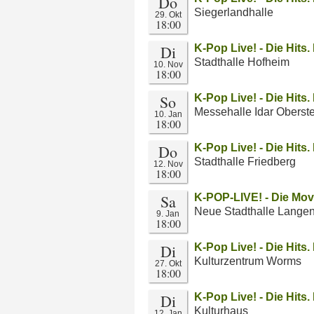
Do
Siegerlandhalle
29. Okt
18:00
Di
K-Pop Live! - Die Hits
Stadthalle Hofheim
10. Nov
18:00
So
K-Pop Live! - Die Hits
Messehalle Idar Oberst
10. Jan
18:00
Do
K-Pop Live! - Die Hits
Stadthalle Friedberg
12. Nov
18:00
Sa
K-POP-LIVE! - Die Move
Neue Stadthalle Lange
9. Jan
18:00
Di
K-Pop Live! - Die Hits
Kulturzentrum Worms
27. Okt
18:00
Di
K-Pop Live! - Die Hits
Kulturhaus
12. Jan