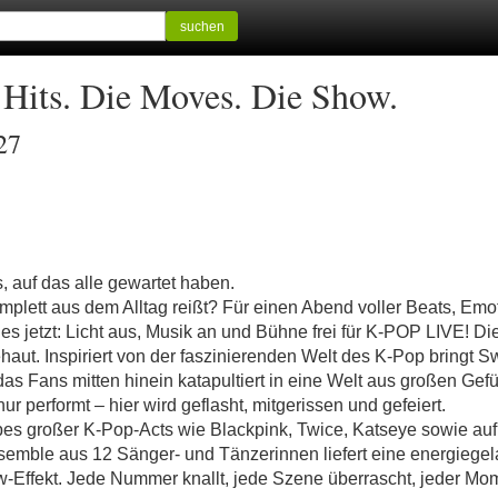
suchen
 Hits. Die Moves. Die Show.
27
 auf das alle gewartet haben.
omplett aus dem Alltag reißt? Für einen Abend voller Beats, Em
es jetzt: Licht aus, Musik an und Bühne frei für K-POP LIVE! D
haut. Inspiriert von der faszinierenden Welt des K-Pop bringt
das Fans mitten hinein katapultiert in eine Welt aus großen Ge
r performt – hier wird geflasht, mitgerissen und gefeiert.
bes großer K-Pop-Acts wie Blackpink, Twice, Katseye sowie auf
semble aus 12 Sänger- und Tänzerinnen liefert eine energiege
ffekt. Jede Nummer knallt, jede Szene überrascht, jeder Momen