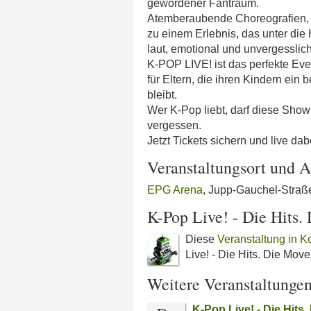
gewordener Fantraum.
Atemberaubende Choreografien, 
zu einem Erlebnis, das unter die
laut, emotional und unvergesslich
K-POP LIVE! ist das perfekte Even
für Eltern, die ihren Kindern ei
bleibt.
Wer K-Pop liebt, darf diese Show
vergessen.
Jetzt Tickets sichern und live d
Veranstaltungsort und A
EPG Arena
, Jupp-Gauchel-Straß
K-Pop Live! - Die Hits.
Diese
Veranstaltung in K
Live! - Die Hits. Die Mov
Weitere Veranstaltunge
K-Pop Live! - Die Hits