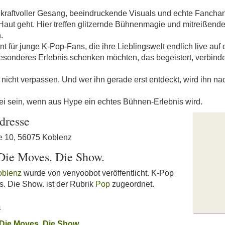
kraftvoller Gesang, beeindruckende Visuals und echte Fanc
 Haut geht. Hier treffen glitzernde Bühnenmagie und mitreißen
.
t für junge K-Pop-Fans, die ihre Lieblingswelt endlich live au
n besonderes Erlebnis schenken möchten, das begeistert, verbind
 nicht verpassen. Und wer ihn gerade erst entdeckt, wird ihn n
abei sein, wenn aus Hype ein echtes Bühnen-Erlebnis wird.
dresse
e 10, 56075 Koblenz
 Die Moves. Die Show.
oblenz
wurde von venyoobot veröffentlicht. K-Pop
es. Die Show. ist der Rubrik
Pop
zugeordnet.
n
. Die Moves. Die Show.