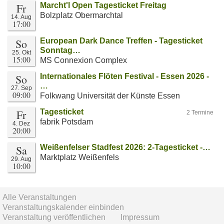
Fr
Marcht'l Open Tagesticket Freitag
Bolzplatz Obermarchtal
14. Aug
17:00
So
European Dark Dance Treffen - Tagesticket
Sonntag…
25. Okt
15:00
MS Connexion Complex
So
Internationales Flöten Festival - Essen 2026 -
…
27. Sep
09:00
Folkwang Universität der Künste Essen
Fr
Tagesticket
2 Termine
fabrik Potsdam
4. Dez
20:00
Sa
Weißenfelser Stadfest 2026: 2-Tagesticket -…
Marktplatz Weißenfels
29. Aug
10:00
Alle Veranstaltungen
Veranstaltungskalender einbinden
Veranstaltung veröffentlichen
Impressum