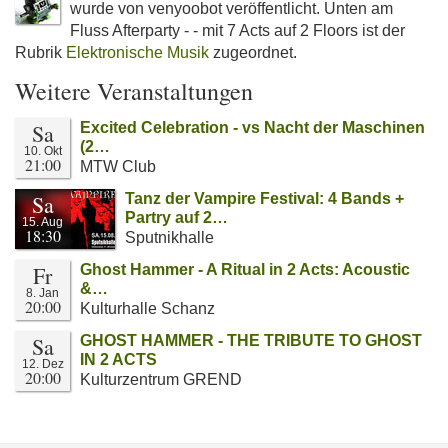
wurde von venyoobot veröffentlicht. Unten am
Fluss Afterparty - - mit 7 Acts auf 2 Floors ist der
Rubrik
Elektronische Musik
zugeordnet.
Weitere Veranstaltungen
Sa
Excited Celebration - vs Nacht der Maschinen
(2…
10. Okt
21:00
MTW Club
Sa
Tanz der Vampire Festival: 4 Bands +
Partry auf 2…
15. Aug
18:30
Sputnikhalle
Fr
Ghost Hammer - A Ritual in 2 Acts: Acoustic
&…
8. Jan
20:00
Kulturhalle Schanz
Sa
GHOST HAMMER - THE TRIBUTE TO GHOST
IN 2 ACTS
12. Dez
20:00
Kulturzentrum GREND