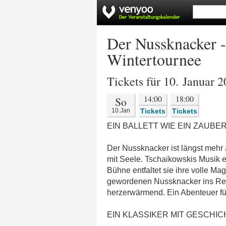
Der Nussknacker - 
Wintertournee
Tickets für 10. Januar 
14:00
18:00
So
10.Jan
Tickets
Tickets
EIN BALLETT WIE EIN ZAUBE
Der Nussknacker ist längst mehr a
mit Seele. Tschaikowskis Musik er
Bühne entfaltet sie ihre volle Ma
gewordenen Nussknacker ins Reich 
herzerwärmend. Ein Abenteuer für
EIN KLASSIKER MIT GESCHIC