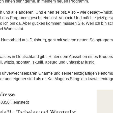
 ich Ihnen sehr gerne. In meinem neuen Programm.
 und alle anderen. Und einen selbst. Also – wie gesagt – mich.
il das Programm geschrieben ist. Von mir. Und möchte jetzt gesp
o ich bin da. Aber gucken kommen müssen Sie. Weil ich bin sch
d Wurstsalat.
te Humorheld aus Duisburg, geht mit seinem neuen Soloprog
 was es in Deutschland gibt. Hinter dem Aussehen eines Bruders 
, witzig, spontan, skurill, absurd und unfassbar lustig.
 unverwechselbaren Charme und seiner einzigartigen Performan
r und eigener sind als er. Kai Magnus Sting: ein krawattentra
dresse
38350 Helmstedt
wie?! - Tacheles und Wurstsalat