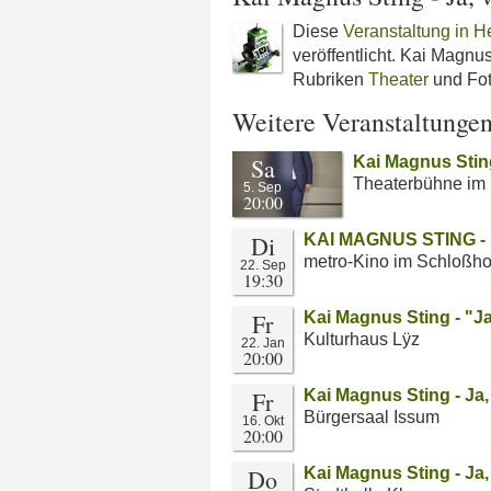
Diese
Veranstaltung in H
veröffentlicht. Kai Magnus
Rubriken
Theater
und Fot
Weitere Veranstaltunge
Sa
Kai Magnus Stin
Theaterbühne im 
5. Sep
20:00
Di
KAI MAGNUS STING - 
metro-Kino im Schloßho
22. Sep
19:30
Fr
Kai Magnus Sting - "J
Kulturhaus Lÿz
22. Jan
20:00
Fr
Kai Magnus Sting - Ja
Bürgersaal Issum
16. Okt
20:00
Do
Kai Magnus Sting - Ja