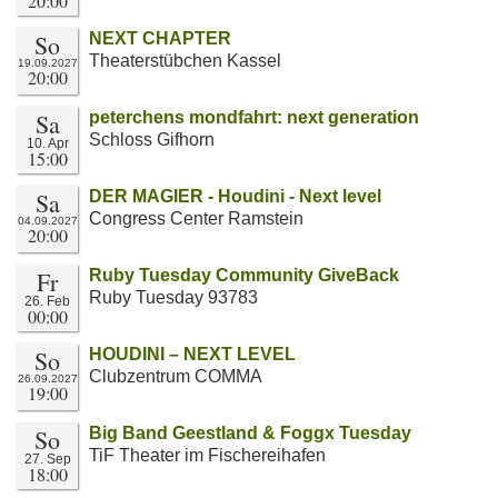
20:00
So
NEXT CHAPTER
Theaterstübchen Kassel
19.09.2027
20:00
Sa
peterchens mondfahrt: next generation
Schloss Gifhorn
10. Apr
15:00
Sa
DER MAGIER - Houdini - Next level
Congress Center Ramstein
04.09.2027
20:00
Fr
Ruby Tuesday Community GiveBack
Ruby Tuesday 93783
26. Feb
00:00
So
HOUDINI – NEXT LEVEL
Clubzentrum COMMA
26.09.2027
19:00
So
Big Band Geestland & Foggx Tuesday
TiF Theater im Fischereihafen
27. Sep
18:00