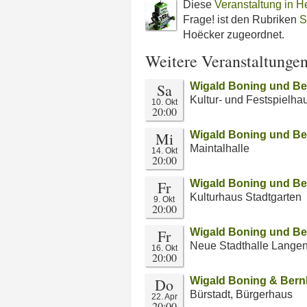
Diese
Veranstaltung in H
Frage! ist den Rubriken
S
Hoëcker zugeordnet.
Weitere Veranstaltunge
Sa
Wigald Boning und Be
Kultur- und Festspielha
10. Okt
20:00
Mi
Wigald Boning und Be
Maintalhalle
14. Okt
20:00
Fr
Wigald Boning und Be
Kulturhaus Stadtgarten
9. Okt
20:00
Fr
Wigald Boning und Be
Neue Stadthalle Lange
16. Okt
20:00
Do
Wigald Boning & Bernh
Bürstadt, Bürgerhaus
22. Apr
20:00