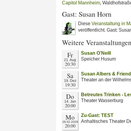
Capitol Mannheim
, Waldhofstra
Gast: Susan Horn
Diese
Veranstaltung in 
veröffentlicht. Gast: Susa
Weitere Veranstaltunge
Fr
Susan O’Neill
Speicher Husum
21. Aug
20:30
Sa
Susan Albers & Friend
Theater an der Wilhel
19. Dez
19:30
Do
Betreutes Trinken - Le
Theater Wasserburg
14. Jan
20:00
Mo
Zu-Gast: TEST
Anhaltisches Theater 
28.02.2028
20:00