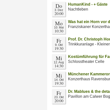
Do
HumanKind - + Gäste
Nachtleben
3. Dez
20:00
Mo
Was hat ein Horn vor
Franziskaner Konzerth
10. Mai
10:30
Fr
Prof. Dr. Christoph Hor
Trinkkuranlage - Kleine
9. Okt
19:30
Mi
Kostümführung für Fam
Schlosstheater Celle
12. Aug
14:30
Mi
Münchener Kammerorc
Konzerthaus Ravensbu
14. Okt
19:30
Fr
Dr. Mablues & the deta
Pavillon am Calwer Bo
23. Okt
20:00