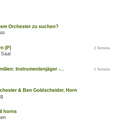
 dem Orchester zu suchen?
aus
n (P)
2 Termine
r Saal
ilien: Instrumentenjäger -…
2 Termine
hester & Ben Goldscheider, Horn
rg
il horns
gen