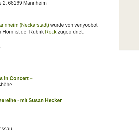
ße 2, 68169 Mannheim
Mannheim (Neckarstadt)
wurde von venyoobot
n Horn ist der Rubrik
Rock
zugeordnet.
n
s in Concert –
mshöhe
sereihe - mit Susan Hecker
Dessau