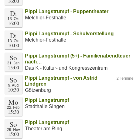
16:00
Di
Pippi Langstrumpf - Puppentheater
Melchior-Festhalle
13. Okt
16:00
Di
Pippi Langstrumpf - Schulvorstellung
Melchior-Festhalle
13. Okt
10:00
So
Pippi Langstrumpf (5+) - Familienabendteuer
nach…
31. Jan
15:00
Das K - Kultur- und Kongresszentrum
So
Pippi Langstrumpf - von Astrid
2 Termine
Lindgren
9. Aug
10:30
Götzenburg
Mo
Pippi Langstrumpf
Stadthalle Singen
22. Feb
15:30
So
Pippi Langstrumpf
Theater am Ring
29. Nov
15:00