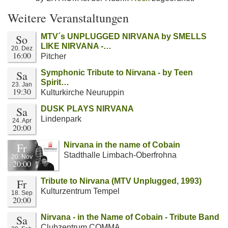
Weitere Veranstaltungen
So
MTV´s UNPLUGGED NIRVANA by SMELLS
LIKE NIRVANA -…
20. Dez
16:00
Pitcher
Sa
Symphonic Tribute to Nirvana - by Teen
Spirit…
23. Jan
19:30
Kulturkirche Neuruppin
Sa
DUSK PLAYS NIRVANA
Lindenpark
24. Apr
20:00
Fr
Nirvana in the name of Cobain
Stadthalle Limbach-Oberfrohna
20. Nov
20:00
Fr
Tribute to Nirvana (MTV Unplugged, 1993)
Kulturzentrum Tempel
18. Sep
20:00
Sa
Nirvana - in the Name of Cobain - Tribute Band
Clubzentrum COMMA