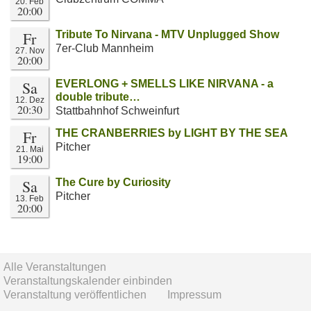
20. Feb
20:00
Fr
Tribute To Nirvana - MTV Unplugged Show
7er-Club Mannheim
27. Nov
20:00
Sa
EVERLONG + SMELLS LIKE NIRVANA - a
double tribute…
12. Dez
20:30
Stattbahnhof Schweinfurt
Fr
THE CRANBERRIES by LIGHT BY THE SEA
Pitcher
21. Mai
19:00
Sa
The Cure by Curiosity
Pitcher
13. Feb
20:00
Alle Veranstaltungen
Veranstaltungskalender einbinden
Veranstaltung veröffentlichen
Impressum