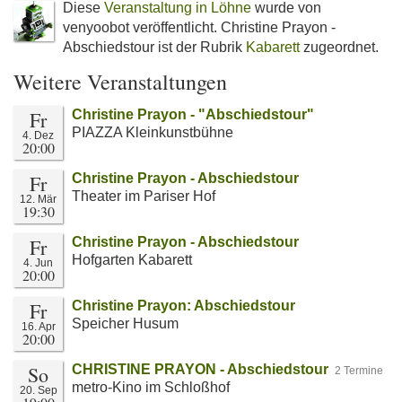
Diese
Veranstaltung in Löhne
wurde von
venyoobot veröffentlicht. Christine Prayon -
Abschiedstour ist der Rubrik
Kabarett
zugeordnet.
Weitere Veranstaltungen
Fr
Christine Prayon - "Abschiedstour"
PIAZZA Kleinkunstbühne
4. Dez
20:00
Fr
Christine Prayon - Abschiedstour
Theater im Pariser Hof
12. Mär
19:30
Fr
Christine Prayon - Abschiedstour
Hofgarten Kabarett
4. Jun
20:00
Fr
Christine Prayon: Abschiedstour
Speicher Husum
16. Apr
20:00
So
CHRISTINE PRAYON - Abschiedstour
2 Termine
metro-Kino im Schloßhof
20. Sep