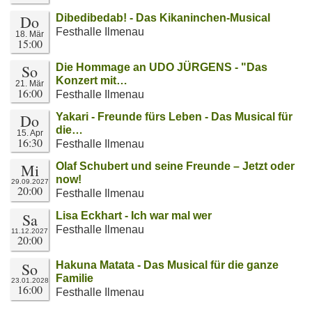
Do
Dibedibedab! - Das Kikaninchen-Musical
Festhalle Ilmenau
18. Mär
15:00
So
Die Hommage an UDO JÜRGENS - "Das
Konzert mit…
21. Mär
16:00
Festhalle Ilmenau
Do
Yakari - Freunde fürs Leben - Das Musical für
die…
15. Apr
16:30
Festhalle Ilmenau
Mi
Olaf Schubert und seine Freunde – Jetzt oder
now!
29.09.2027
20:00
Festhalle Ilmenau
Sa
Lisa Eckhart - Ich war mal wer
Festhalle Ilmenau
11.12.2027
20:00
So
Hakuna Matata - Das Musical für die ganze
Familie
23.01.2028
16:00
Festhalle Ilmenau