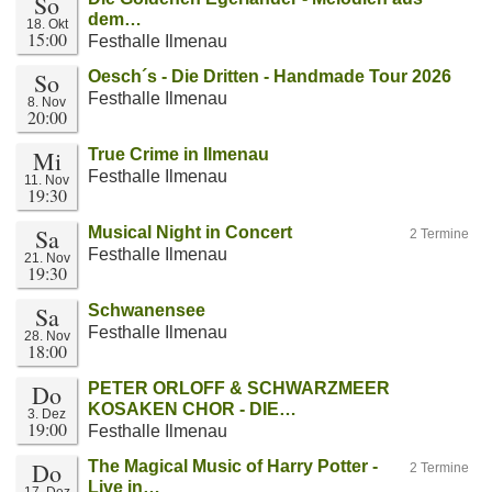
So
dem…
18. Okt
15:00
Festhalle Ilmenau
So
Oesch´s - Die Dritten - Handmade Tour 2026
Festhalle Ilmenau
8. Nov
20:00
Mi
True Crime in Ilmenau
Festhalle Ilmenau
11. Nov
19:30
Sa
Musical Night in Concert
2 Termine
Festhalle Ilmenau
21. Nov
19:30
Sa
Schwanensee
Festhalle Ilmenau
28. Nov
18:00
Do
PETER ORLOFF & SCHWARZMEER
KOSAKEN CHOR - DIE…
3. Dez
19:00
Festhalle Ilmenau
Do
The Magical Music of Harry Potter -
2 Termine
Live in…