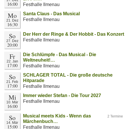
17. Dez
16:00
Festhalle Ilmenau
Mo
Santa Claus - Das Musical
Festhalle Ilmenau
21. Dez
16:30
So
Der Herr der Ringe & Der Hobbit - Das Konzert
Festhalle Ilmenau
27. Dez
20:00
Fr
Die Schlümpfe - Das Musical - Die
Weltneuheit!…
22. Jan
17:00
Festhalle Ilmenau
So
SCHLAGER TOTAL - Die große deutsche
Hitparade
21. Feb
17:00
Festhalle Ilmenau
Mi
Immer wieder Stefan - Die Tour 2027
Festhalle Ilmenau
10. Mär
16:00
So
Musical meets Kids - Wenn das
2 Termine
Märchenbuch…
14. Mär
15:00
Festhalle Ilmenau