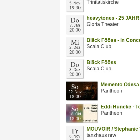
Trinitatiskirche
5. Nov
19:30
Do
heavytones - 25 JAHRE
Gloria Theater
7. Jan
20:00
Mi
Bläck Fööss - In Conce
Scala Club
2. Dez
20:00
Do
Bläck Fööss
Scala Club
3. Dez
20:00
So
Memento Odesa -
Pantheon
22. Nov
18:00
So
Eddi Hüneke · T
Pantheon
18. Okt
18:00
Fr
MOUVOIR / Stephanie
tanzhaus nrw
6. Nov