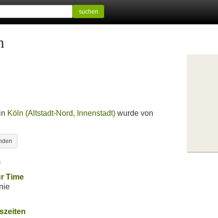
suchen
n
 in
Köln (Altstadt-Nord, Innenstadt)
wurde von
inden
n
r Time
nie
eszeiten