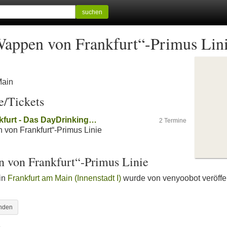
suchen
Wappen von Frankfurt“-Primus Lin
Main
e/Tickets
kfurt - Das DayDrinking…
2 Termine
 von Frankfurt“-Primus Linie
n von Frankfurt“-Primus Linie
 in
Frankfurt am Main (Innenstadt I)
wurde von venyoobot veröffen
inden
n